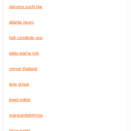
daruma sushi bar
atlanta neuro
hph cinstitute osp
paito warna sdy
server thailand
ieqs group
togel online
margueritekirmse
ginasweets