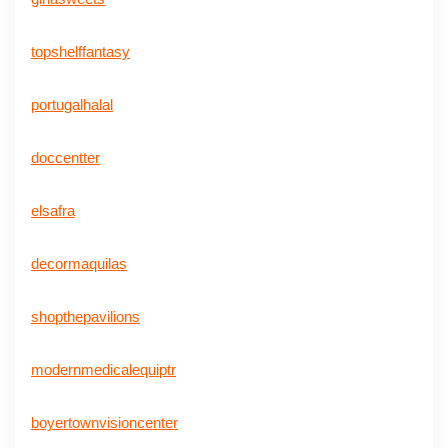
topshelffantasy
portugalhalal
doccentter
elsafra
decormaquilas
shopthepavilions
modernmedicalequiptr
boyertownvisioncenter