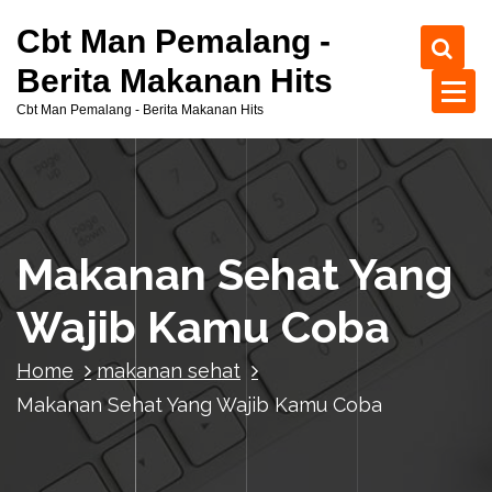
S
Cbt Man Pemalang -
k
i
Berita Makanan Hits
p
Cbt Man Pemalang - Berita Makanan Hits
t
o
c
o
n
t
Makanan Sehat Yang
e
n
Wajib Kamu Coba
t
Home
makanan sehat
Makanan Sehat Yang Wajib Kamu Coba