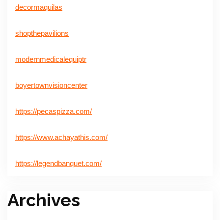
decormaquilas
shopthepavilions
modernmedicalequiptr
boyertownvisioncenter
https://pecaspizza.com/
https://www.achayathis.com/
https://legendbanquet.com/
Archives