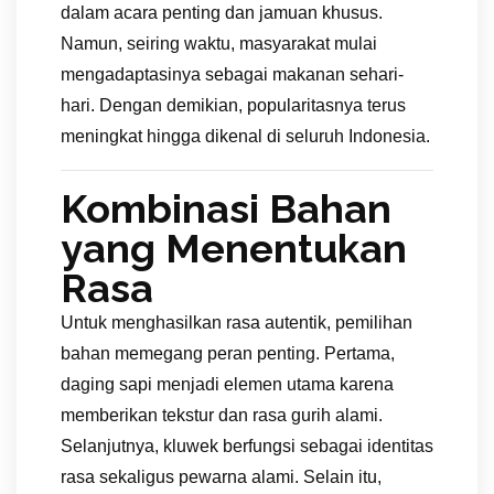
dalam acara penting dan jamuan khusus.
Namun, seiring waktu, masyarakat mulai
mengadaptasinya sebagai makanan sehari-
hari. Dengan demikian, popularitasnya terus
meningkat hingga dikenal di seluruh Indonesia.
Kombinasi Bahan
yang Menentukan
Rasa
Untuk menghasilkan rasa autentik, pemilihan
bahan memegang peran penting. Pertama,
daging sapi menjadi elemen utama karena
memberikan tekstur dan rasa gurih alami.
Selanjutnya, kluwek berfungsi sebagai identitas
rasa sekaligus pewarna alami. Selain itu,