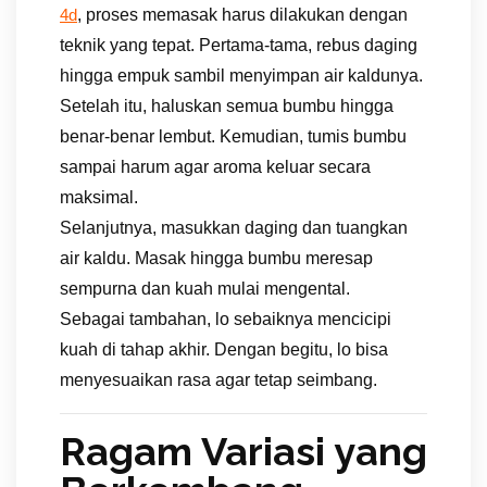
, proses memasak harus dilakukan dengan
4d
teknik yang tepat. Pertama-tama, rebus daging
hingga empuk sambil menyimpan air kaldunya.
Setelah itu, haluskan semua bumbu hingga
benar-benar lembut. Kemudian, tumis bumbu
sampai harum agar aroma keluar secara
maksimal.
Selanjutnya, masukkan daging dan tuangkan
air kaldu. Masak hingga bumbu meresap
sempurna dan kuah mulai mengental.
Sebagai tambahan, lo sebaiknya mencicipi
kuah di tahap akhir. Dengan begitu, lo bisa
menyesuaikan rasa agar tetap seimbang.
Ragam Variasi yang