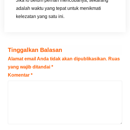
Jika lo belum pernah mencobanya, sekarang
adalah waktu yang tepat untuk menikmati
kelezatan yang satu ini.
Tinggalkan Balasan
Alamat email Anda tidak akan dipublikasikan.
Ruas
yang wajib ditandai
*
Komentar
*