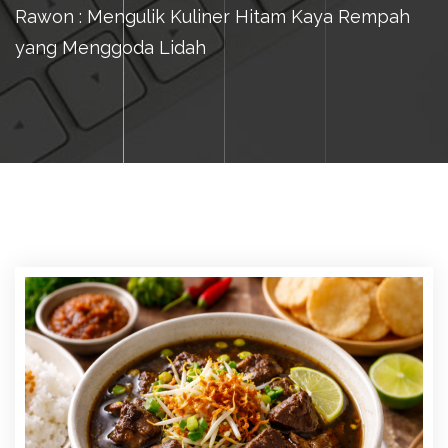
Rawon : Mengulik Kuliner Hitam Kaya Rempah
yang Menggoda Lidah