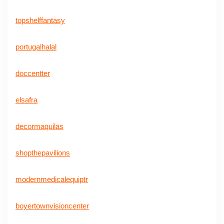
topshelffantasy
portugalhalal
doccentter
elsafra
decormaquilas
shopthepavilions
modernmedicalequiptr
boyertownvisioncenter