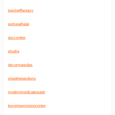
topshelffantasy
portugalhalal
doccentter
elsafra
decormaquilas
shopthepavilions
modernmedicalequiptr
boyertownvisioncenter