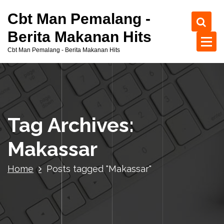
S
Cbt Man Pemalang -
k
i
Berita Makanan Hits
p
Cbt Man Pemalang - Berita Makanan Hits
t
o
c
o
n
t
Tag Archives:
e
n
Makassar
t
Home
Posts tagged "Makassar"