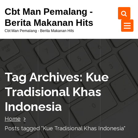
S
Cbt Man Pemalang -
k
i
Berita Makanan Hits
p
Cbt Man Pemalang - Berita Makanan Hits
t
o
c
o
n
t
Tag Archives: Kue
e
n
Tradisional Khas
t
Indonesia
Home
Posts tagged "Kue Tradisional Khas Indonesia"