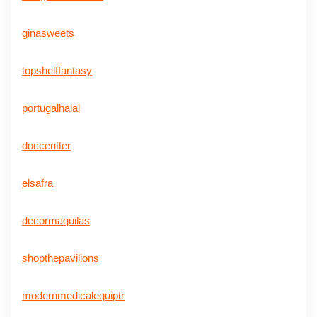
ginasweets
topshelffantasy
portugalhalal
doccentter
elsafra
decormaquilas
shopthepavilions
modernmedicalequiptr