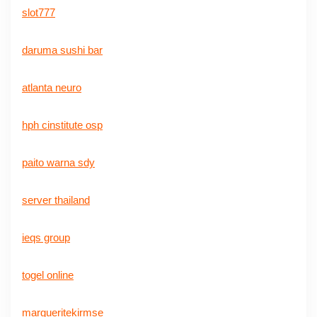
slot777
daruma sushi bar
atlanta neuro
hph cinstitute osp
paito warna sdy
server thailand
ieqs group
togel online
margueritekirmse